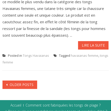
ce modèle le plus vendu dans la catégorie des tongs
Havaianas femmes, une tatane très simple car la chaussure
contient une seule et unique couleur. Le produit est en
caoutchouc assez fin, en effet le côté féminin de la tong
ressort par la finesse de la sandale (les tongs pour hommes
sont souvent beaucoup plus épaisses). ...
LIRE LA SUITE
Posted in
Tongs Havaianas
Tagged
havaianas femme
,
tongs
femme
Posts
OLDER POSTS
navigation
Accueil
Comment sont fabriquées les tongs de plage ?